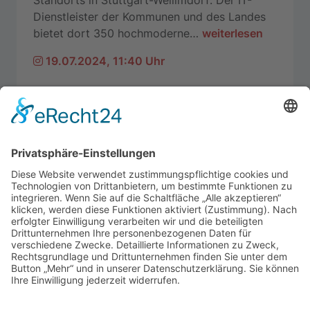
Standorts in Stuttgart-Weilimdorf: Der IT-
Dienstleister der Kommunen und des Landes
bietet dort 350 hochmoderne
…
weiterlesen
19.07.2024, 11:40 Uhr
Kontakt
Ich freue mich über Ihre Kontaktaufnahme, Ihre
Fragen oder Anregungen!
Schreiben Sie mir gerne eine E-Mail an:
michael.makurath@email.de