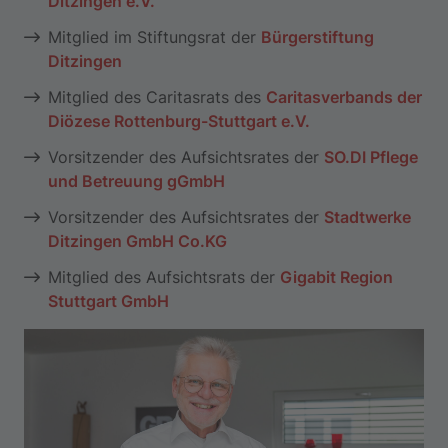
Ditzingen e.V.
Mitglied im Stiftungsrat der
Bürgerstiftung
Ditzingen
Mitglied des Caritasrats des
Caritasverbands der
Diözese Rottenburg-Stuttgart e.V.
Vorsitzender des Aufsichtsrates der
SO.DI Pflege
und Betreuung gGmbH
Vorsitzender des Aufsichtsrates der
Stadtwerke
Ditzingen GmbH Co.KG
Mitglied des Aufsichtsrats der
Gigabit Region
Stuttgart GmbH